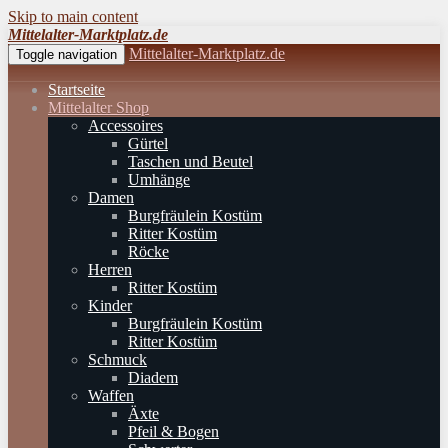
Skip to main content
Mittelalter-Marktplatz.de
Mittelalter-Marktplatz.de
Toggle navigation
Startseite
Mittelalter Shop
Accessoires
Gürtel
Taschen und Beutel
Umhänge
Damen
Burgfräulein Kostüm
Ritter Kostüm
Röcke
Herren
Ritter Kostüm
Kinder
Burgfräulein Kostüm
Ritter Kostüm
Schmuck
Diadem
Waffen
Äxte
Pfeil & Bogen