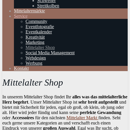
Schwerter
Streitkolben
Mittelaltermärkte
Service
Community
Eventfotografie
Eventkalender
Kreativität
Marketing
Mittelalter Shop
Social Media Management
Webdesign
Werbung
Kontakt
Mittelalter Shop
In unserem Mittelalter Shop findet Ihr
alles was das mittelalterliche
Herz begehrt
. Unser Mittelalter Shop ist
sehr breit aufgestellt
und
bietet mit Sicherheit für jeden, egal ob groß, ob klein, ob jung oder
alt. Hier wird jeder fündig und kann seine
perfekte Gewandung
oder
Accessoires
für den nächsten
Mittelalter Markt
finden. Seht
euch gerne unsere Kategorien an und verschafft euch einen
Eindruck von unserer
großen Auswahl
. Egal was Ihr sucht, ob