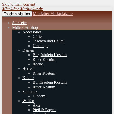
Skip to main content
Mittelalter-Marktplatz.de
Mittelalter-Marktplatz.de
Toggle navigation
Startseite
Mittelalter Shop
Accessoires
Gürtel
Taschen und Beutel
Umhänge
Damen
Burgfräulein Kostüm
Ritter Kostüm
Röcke
Herren
Ritter Kostüm
Kinder
Burgfräulein Kostüm
Ritter Kostüm
Schmuck
Diadem
Waffen
Äxte
Pfeil & Bogen