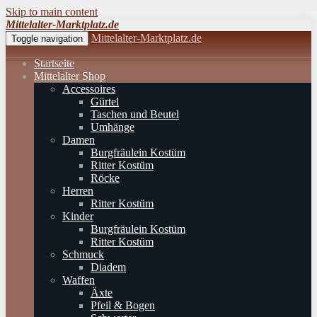
Skip to main content
Mittelalter-Marktplatz.de
Mittelalter-Marktplatz.de
Toggle navigation
Startseite
Mittelalter Shop
Accessoires
Gürtel
Taschen und Beutel
Umhänge
Damen
Burgfräulein Kostüm
Ritter Kostüm
Röcke
Herren
Ritter Kostüm
Kinder
Burgfräulein Kostüm
Ritter Kostüm
Schmuck
Diadem
Waffen
Äxte
Pfeil & Bogen