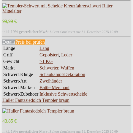
99,99 €
inkl. 19% gesetzlicher MwSt.
Zuletzt aktualisiert am: 31. Dezember 2025 10:09
Details
Preis bei
prüfen
Länge
Lang
Griff
Gepolstert
,
Leder
Gewicht
>1 KG
Markt
Schwerter
,
Waffen
Schwert-Klinge
Schaukampf/Dekoration
Schwert-Art
Zweihänder
Schwert-Marken
Battle Merchant
Schwert-Zubehoer
Inklusive Schwertscheide
Haller Fantasiedolch Templer braun
43,85 €
inkl. 19% gesetzlicher MwSt.
Zuletzt aktualisiert am: 31. Dezember 2025 10:09