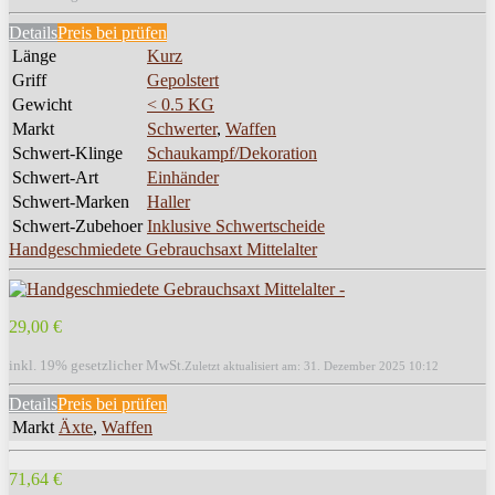
Details
Preis bei
prüfen
Länge
Kurz
Griff
Gepolstert
Gewicht
< 0.5 KG
Markt
Schwerter
,
Waffen
Schwert-Klinge
Schaukampf/Dekoration
Schwert-Art
Einhänder
Schwert-Marken
Haller
Schwert-Zubehoer
Inklusive Schwertscheide
Handgeschmiedete Gebrauchsaxt Mittelalter
29,00 €
inkl. 19% gesetzlicher MwSt.
Zuletzt aktualisiert am: 31. Dezember 2025 10:12
Details
Preis bei
prüfen
Markt
Äxte
,
Waffen
71,64 €