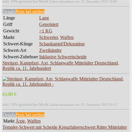
inkl. 19% gesetzlicher MwSt.
Zuletzt aktualisiert am: 31. Dezember 2025 10:09
Details
Preis bei
prüfen
Länge
Lang
Griff
Gepolstert
Gewicht
>1 KG
Markt
Schwerter
,
Waffen
Schwert-Klinge
Schaukampf/Dekoration
Schwert-Art
Zweihänder
Schwert-Zubehoer
Inklusive Schwertscheide
Streitaxt, Kampfaxt, Axt, Schlagwaffe Mittelalter Deutschland,
Replik ca. 11. Jahrhundert
63,80 €
inkl. 19% gesetzlicher MwSt.
Zuletzt aktualisiert am: 31. Dezember 2025 10:12
Details
Preis bei
prüfen
Markt
Äxte
,
Waffen
Templer-Schwert mit Scheide Kreuzfahrerschwert Ritter Mittelalter