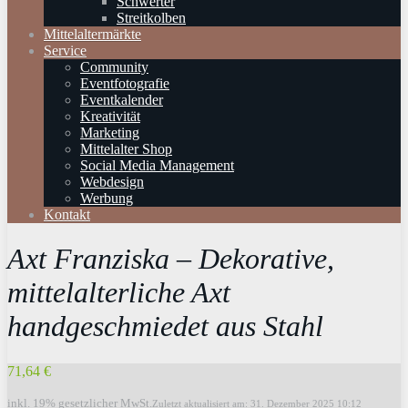
Schwerter
Streitkolben
Mittelaltermärkte
Service
Community
Eventfotografie
Eventkalender
Kreativität
Marketing
Mittelalter Shop
Social Media Management
Webdesign
Werbung
Kontakt
Axt Franziska – Dekorative,
mittelalterliche Axt
handgeschmiedet aus Stahl
71,64 €
inkl. 19% gesetzlicher MwSt.
Zuletzt aktualisiert am: 31. Dezember 2025 10:12