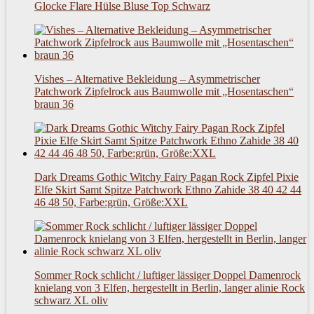
Glocke Flare Hülse Bluse Top Schwarz
Vishes – Alternative Bekleidung – Asymmetrischer
Patchwork Zipfelrock aus Baumwolle mit „Hosentaschen“
braun 36
Dark Dreams Gothic Witchy Fairy Pagan Rock Zipfel Pixie
Elfe Skirt Samt Spitze Patchwork Ethno Zahide 38 40 42 44
46 48 50, Farbe:grün, Größe:XXL
Sommer Rock schlicht / luftiger lässiger Doppel Damenrock
knielang von 3 Elfen, hergestellt in Berlin, langer alinie Rock
schwarz XL oliv