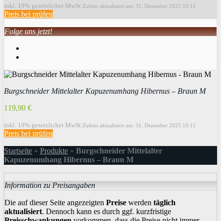
inkl. 19% gesetzlicher MwSt.
Zuletzt aktualisiert am: 31. Dezember 2025 10:11
Preis bei
prüfen
Folge uns jetzt!
Burgschneider Mittelalter Kapuzenumhang Hibernus – Braun M
119,90 €
inkl. 19% gesetzlicher MwSt.
Zuletzt aktualisiert am: 31. Dezember 2025 10:11
Preis bei
prüfen
Startseite
»
Produkte
»
Burgschneider Mittelalter
Kapuzenumhang Hibernus – Braun M
Information zu Preisangaben
Die auf dieser Seite angezeigten
Preise
werden
täglich
aktualisiert
. Dennoch kann es durch ggf. kurzfristige
Preisschwankungen
vorkommen, dass die Preise nicht immer