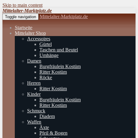
Skip to main content
Mittelalter-Marktplatz.de
Mittelalter-Marktplatz.de
Toggle navigation
Startseite
Mittelalter Shop
Accessoires
Gürtel
Taschen und Beutel
Umhänge
Damen
Burgfräulein Kostüm
Ritter Kostüm
Röcke
Herren
Ritter Kostüm
Kinder
Burgfräulein Kostüm
Ritter Kostüm
Schmuck
Diadem
Waffen
Äxte
Pfeil & Bogen