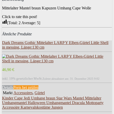
Mittelalter Mantel braun Kapuzen Umhang Cape Wolle
Click to rate this post!
[Total:
2
Average:
5
]
Ähnliche Produkte
Dark Dreams Gothic Mittelalter LARP Y Elben-Gürtel Little Shell
in messing, Länge:130 cm
46,90 €
inkl. 19% gesetzlicher MwSt.
Zuletzt aktualisiert am: 31. Dezember 2025 9:02
Details
Preis bei
prüfen
Markt
Accessoires
,
Gürtel
Kinder Cape Jedi Umhang braun Star Wars Mantel Mittelalter
Umhangmantel Halloween Umhangmantel Dracula Mottoparty
Accessoire Karnevalskostüme Jungen