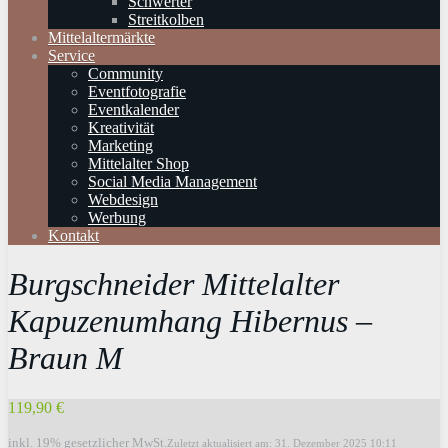
Schwerter
Streitkolben
Mittelaltermärkte
Service
Community
Eventfotografie
Eventkalender
Kreativität
Marketing
Mittelalter Shop
Social Media Management
Webdesign
Werbung
Kontakt
Burgschneider Mittelalter
Kapuzenumhang Hibernus –
Braun M
119,90 €
inkl. 19% gesetzlicher MwSt.
Zuletzt aktualisiert am: 31. Dezember 2025 10:11