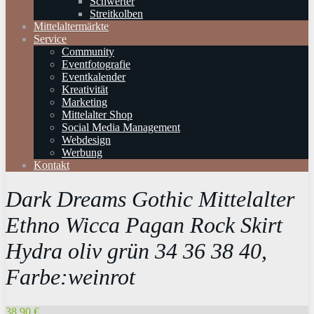
Schwerter
Streitkolben
Mittelaltermärkte
Service
Community
Eventfotografie
Eventkalender
Kreativität
Marketing
Mittelalter Shop
Social Media Management
Webdesign
Werbung
Kontakt
Dark Dreams Gothic Mittelalter
Ethno Wicca Pagan Rock Skirt
Hydra oliv grün 34 36 38 40,
Farbe:weinrot
38,90 €