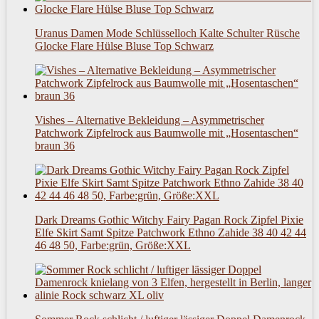
Uranus Damen Mode Schlüsselloch Kalte Schulter Rüsche
Glocke Flare Hülse Bluse Top Schwarz
Vishes – Alternative Bekleidung – Asymmetrischer
Patchwork Zipfelrock aus Baumwolle mit „Hosentaschen“
braun 36
Dark Dreams Gothic Witchy Fairy Pagan Rock Zipfel Pixie
Elfe Skirt Samt Spitze Patchwork Ethno Zahide 38 40 42 44
46 48 50, Farbe:grün, Größe:XXL