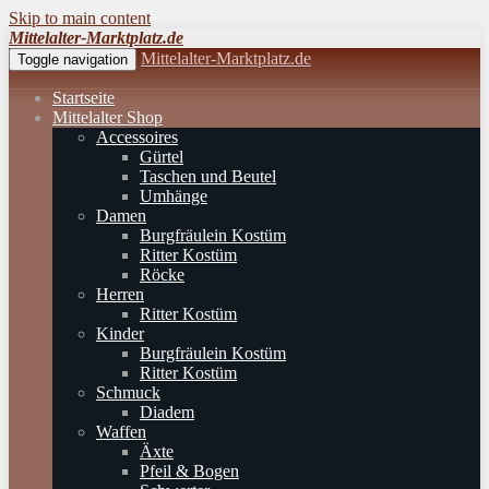
Skip to main content
Mittelalter-Marktplatz.de
Mittelalter-Marktplatz.de
Toggle navigation
Startseite
Mittelalter Shop
Accessoires
Gürtel
Taschen und Beutel
Umhänge
Damen
Burgfräulein Kostüm
Ritter Kostüm
Röcke
Herren
Ritter Kostüm
Kinder
Burgfräulein Kostüm
Ritter Kostüm
Schmuck
Diadem
Waffen
Äxte
Pfeil & Bogen