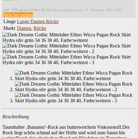
inkl. 19% gesetzlicher MwSt.
Zuletzt aktualisiert am: 31. Dezember 2025 18:03
Preis bei
prüfen
Länge
Lange Damen Röcke
Markt
Damen
,
Röcke
Beschreibung
Taumhafter ‚Bananen‘-Rock aus butterweichem Viskosestoff.Der
Rock liegt schön schmal auf der Hüfte und wird zum Saum hin