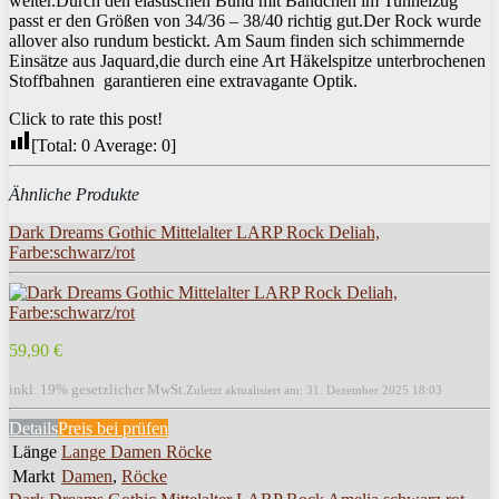
weiter.Durch den elastischen Bund mit Bändchen im Tunnelzug
passt er den Größen von 34/36 – 38/40 richtig gut.Der Rock wurde
allover also rundum bestickt. Am Saum finden sich schimmernde
Einsätze aus Jaquard,die durch eine Art Häkelspitze unterbrochenen
Stoffbahnen garantieren eine extravagante Optik.
Click to rate this post!
[Total:
0
Average:
0
]
Ähnliche Produkte
Dark Dreams Gothic Mittelalter LARP Rock Deliah,
Farbe:schwarz/rot
59,90 €
inkl. 19% gesetzlicher MwSt.
Zuletzt aktualisiert am: 31. Dezember 2025 18:03
Details
Preis bei
prüfen
Länge
Lange Damen Röcke
Markt
Damen
,
Röcke