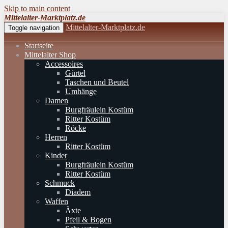
Skip to main content
Mittelalter-Marktplatz.de
Mittelalter-Marktplatz.de
Toggle navigation
Startseite
Mittelalter Shop
Accessoires
Gürtel
Taschen und Beutel
Umhänge
Damen
Burgfräulein Kostüm
Ritter Kostüm
Röcke
Herren
Ritter Kostüm
Kinder
Burgfräulein Kostüm
Ritter Kostüm
Schmuck
Diadem
Waffen
Äxte
Pfeil & Bogen