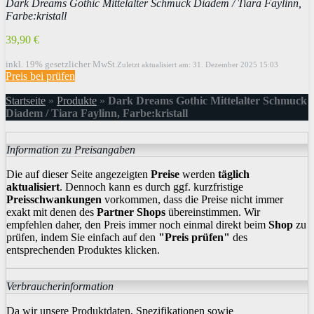
Dark Dreams Gothic Mittelalter Schmuck Diadem / Tiara Faylinn,
Farbe:kristall
39,90 €
inkl. 19% gesetzlicher MwSt.
Zuletzt aktualisiert am: 31. Dezember 2025 15:03
Preis bei
prüfen
Startseite
»
Produkte
»
Dark Dreams Gothic Mittelalter Schmuck
Diadem / Tiara Faylinn, Farbe:kristall
Information zu Preisangaben
Die auf dieser Seite angezeigten
Preise
werden
täglich
aktualisiert
. Dennoch kann es durch ggf. kurzfristige
Preisschwankungen
vorkommen, dass die Preise nicht immer
exakt mit denen des
Partner Shops
übereinstimmen. Wir
empfehlen daher, den Preis immer noch einmal direkt beim
Shop
zu
prüfen, indem Sie einfach auf den
"Preis prüfen"
des
entsprechenden Produktes klicken.
Verbraucherinformation
Da wir unsere Produktdaten, Spezifikationen sowie