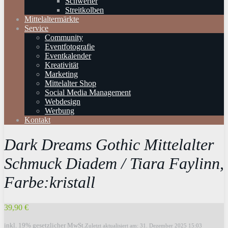
Schwerter
Streitkolben
Mittelaltermärkte
Service
Community
Eventfotografie
Eventkalender
Kreativität
Marketing
Mittelalter Shop
Social Media Management
Webdesign
Werbung
Kontakt
Dark Dreams Gothic Mittelalter
Schmuck Diadem / Tiara Faylinn,
Farbe:kristall
39,90 €
inkl. 19% gesetzlicher MwSt.
Zuletzt aktualisiert am: 31. Dezember 2025 15:03