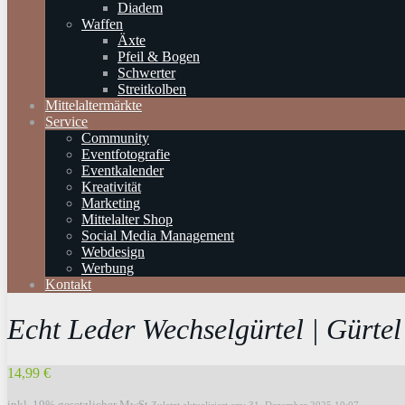
Diadem
Waffen
Äxte
Pfeil & Bogen
Schwerter
Streitkolben
Mittelaltermärkte
Service
Community
Eventfotografie
Eventkalender
Kreativität
Marketing
Mittelalter Shop
Social Media Management
Webdesign
Werbung
Kontakt
Echt Leder Wechselgürtel | Gürtel
14,99 €
inkl. 19% gesetzlicher MwSt.