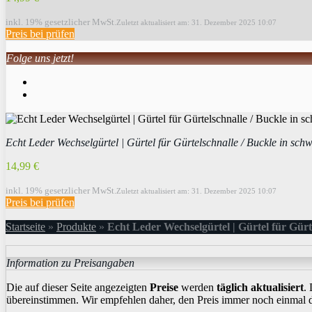
inkl. 19% gesetzlicher MwSt.
Zuletzt aktualisiert am: 31. Dezember 2025 10:07
Preis bei
prüfen
Folge uns jetzt!
Echt Leder Wechselgürtel | Gürtel für Gürtelschnalle / Buckle in sch
14,99 €
inkl. 19% gesetzlicher MwSt.
Zuletzt aktualisiert am: 31. Dezember 2025 10:07
Preis bei
prüfen
Startseite
»
Produkte
»
Echt Leder Wechselgürtel | Gürtel für Gürt
Information zu Preisangaben
Die auf dieser Seite angezeigten
Preise
werden
täglich aktualisiert
.
übereinstimmen. Wir empfehlen daher, den Preis immer noch einmal 