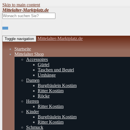
Skip to main content
Mittelalter-Marktplatz.de
Mittelalter-Marktplatz.de
Toggle navigation
Startseite
Mittelalter Shop
Accessoires
Gürtel
Taschen und Beutel
Umhänge
Damen
Burgfräulein Kostüm
Ritter Kostüm
Röcke
Herren
Ritter Kostüm
Kinder
Burgfräulein Kostüm
Ritter Kostüm
Schmuck