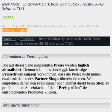
Inter Moden Spitzenrock Dark Rose Gothic Rock Freesize 36-42
Schwarz 7131
79,99 €
inkl. 19% gesetzlicher MwSt.
Zuletzt aktualisiert am: 31. Dezember 2025 18:02
Preis bei
prüfen
Startseite
»
Produkte
»
Inter Moden Spitzenrock Dark Rose
Gothic Rock Freesize 36-42 Schwarz 7131
Information zu Preisangaben
Die auf dieser Seite angezeigten
Preise
werden
täglich
aktualisiert
. Dennoch kann es durch ggf. kurzfristige
Preisschwankungen
vorkommen, dass die Preise nicht immer
exakt mit denen des
Partner Shops
übereinstimmen. Wir
empfehlen daher, den Preis immer noch einmal direkt beim
Shop
zu
prüfen, indem Sie einfach auf den
"Preis prüfen"
des
entsprechenden Produktes klicken.
Verbraucherinformation