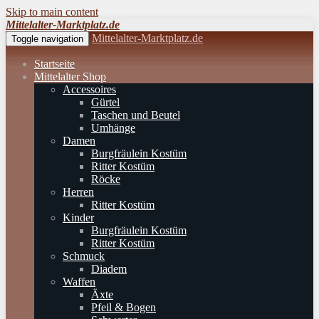
Skip to main content
Mittelalter-Marktplatz.de
Mittelalter-Marktplatz.de
Toggle navigation
Startseite
Mittelalter Shop
Accessoires
Gürtel
Taschen und Beutel
Umhänge
Damen
Burgfräulein Kostüm
Ritter Kostüm
Röcke
Herren
Ritter Kostüm
Kinder
Burgfräulein Kostüm
Ritter Kostüm
Schmuck
Diadem
Waffen
Äxte
Pfeil & Bogen