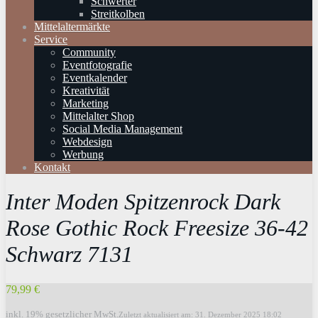
Schwerter
Streitkolben
Mittelaltermärkte
Service
Community
Eventfotografie
Eventkalender
Kreativität
Marketing
Mittelalter Shop
Social Media Management
Webdesign
Werbung
Kontakt
Inter Moden Spitzenrock Dark
Rose Gothic Rock Freesize 36-42
Schwarz 7131
79,99 €
inkl. 19% gesetzlicher MwSt.
Zuletzt aktualisiert am: 31. Dezember 2025 18:02